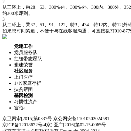
2
从三环上，乘28、53、300快内、300快外、300内、300外、352
约300米即到。
3
从二环上，乘37、51、91、122、特3、434、特12内、特1
如果您时间紧迫，不便于与在线客服沟通，可直接拨打010-877
党建工作
党员服务队
红纽带志愿队
党建荣誉
社区服务
上门医疗
1+N家庭存折
扶贫帮困
基因检测
习惯性流产
宫颈ai
京卫网审[2015]第0337号 京公网安备11010502024581
京ICP备12018622号-4京) 医广[2016]第02-15-0065号
北京东方博大医院版权所有 Copyright 2004-2014