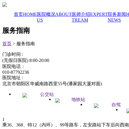
首页
HOME
医院概况
ABOUT
医师介绍
EXPERT
院务新闻
H
US
TREAM
NEWS
服务指南
首页
> 服务指南
门诊时间 :
(无假日医院) 8:00-20:00
医院电话：
010-87792236
医院地址 :
北京市朝阳区华威南路西里55号(潘家园大厦对面)
公交站
地铁站
自驾
1
乘36、368、特12（内环）、99等路车，左安路站下车后向西南