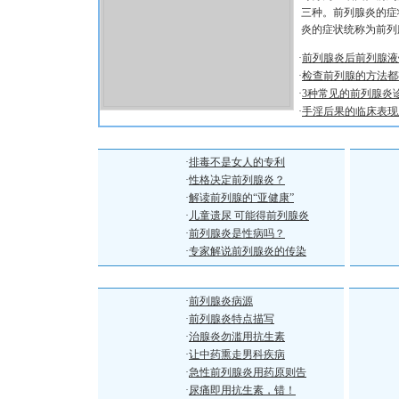
三种。前列腺炎的症
炎的症状统称为前列
·
前列腺炎后前列腺液
·
检查前列腺的方法都
·
3种常见的前列腺炎
·
手淫后果的临床表现
前列腺炎常识
前列
·
排毒不是女人的专利
·
性格决定前列腺炎？
·
解读前列腺的“亚健康”
·
儿童遗尿 可能得前列腺炎
·
前列腺炎是性病吗？
·
专家解说前列腺炎的传染
前列腺炎病因
前列
·
前列腺炎病源
·
前列腺炎特点描写
·
治腺炎勿滥用抗生素
·
让中药熏走男科疾病
·
急性前列腺炎用药原则告
·
尿痛即用抗生素，错！