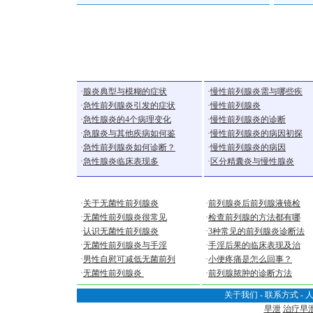
急性前列腺炎
慢性前列腺炎
·
腺炎典型与模糊的症状
·
慢性前列腺炎需与哪些疾
·
急性前列腺炎引发的症状
·
慢性前列腺炎
·
急性腺炎的4个病理变化
·
慢性前列腺炎的诊断
·
急腺炎与其他疾病如何鉴
·
慢性前列腺炎的病因初探
·
急性前列腺炎如何诊断？
·
慢性前列腺炎的病因
·
急性腺炎临床表现多
·
区分精囊炎与慢性腺炎
无菌性前列腺炎
前列腺炎检查诊断
·
关于无菌性前列腺炎
·
前列腺炎后前列腺液镜检
·
无菌性前列腺炎很常见
·
检查前列腺的方法都有哪
·
认识无菌性前列腺炎
·
3种常见的前列腺炎诊断法
·
无菌性前列腺炎与手淫
·
手淫后果的临床表现及治
·
男性自慰可减低无菌前列
·
小便疼痛是怎么回事？
·
无菌性前列腺炎
·
前列腺脓肿的诊断方法
关于我们
-
联系方式
-
早泄
治疗早