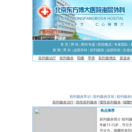
首 页
|
男 性
|
两性专题
|
医院概况
|
专家团队
|
新 闻
|
男 科
|
泌尿外科
|
前列腺病
|
泌尿疾病
|
生殖
前列腺治疗
前列腺炎
阳痿
早泄
前列腺增生
尿道炎
前列腺炎常识
|
前列腺炎症状
|
前列腺炎
前列腺炎治疗
|
急性前列腺炎
|
慢性前列腺炎
|
细菌
热点推荐
前列腺炎简介:前列
年龄15-55岁，可
可分为：细菌性前列