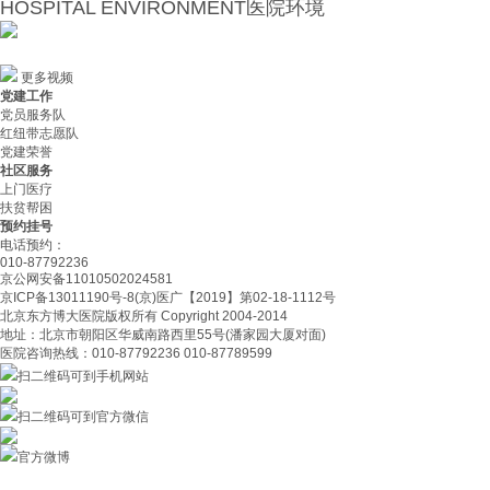
HOSPITAL ENVIRONMENT
医院环境
SCIENCE VIDEO
科普视频
更多视频
党建工作
党员服务队
红纽带志愿队
党建荣誉
社区服务
上门医疗
扶贫帮困
预约挂号
电话预约：
010-87792236
京公网安备11010502024581
京ICP备13011190号-8(京)医广【2019】第02-18-1112号
北京东方博大医院版权所有 Copyright 2004-2014
地址：北京市朝阳区华威南路西里55号(潘家园大厦对面)
医院咨询热线：010-87792236 010-87789599
扫二维码可到手机网站
扫二维码可到官方微信
官方微博