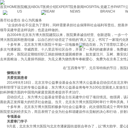
首页
HOME
医院概况
ABOUT
医师介绍
EXPERT
院务新闻
HOSPITAL
党建工作
PARTY
US
TREAM
NEWS
BRANCH
W
善尽社会责任 全心为民服务
“企业的存在不仅是为了营利，同样需要承担社会保障和社会福利等责任。慈善并非
领导吴建华是这样说的，也是这样做的。
自2004年北京东方博大医院建院以来，医院秉承诚信经营、创新进取，一步一个
博大医院就和慈善结缘，以自己的行动否定了传统的“商人”定义，书写了一家现代化
十多年来，北京东方博大医院十年如一日地服务于周边百姓，为了培育职工爱心奉献
多次与潘家园、华威西里、十八里店等社区合作，开展了一系列的健康讲座，免费健
此外，医院还定期组织职工捐款捐物支援困难群体，如支援汶川、玉树、雅安抗震
去米面粮油，为儿童捐书捐款、为见义勇为烧伤青年奉献爱心、免费为在京务工女性
在“五四青年节”、元旦等特殊的节日，医院
慷慨出资
关爱贫困患者
2014年8月18日，北京京华公益事业基金会东方博大公益基金启动仪式在北京举行
持和管理下设立的专项公益基金，东方博大公益基金将每年为100位贫困老人发放生活补
妇科肿瘤方面的中国境内家庭贫困患者提供手术治疗。
启动仪式上，东方博大公益基金管委会主任吴建华介绍了项目情况。他强调，该基
善款真正发挥最大的经济社会效益。当天，北京东方博大医院同时举行十周年庆典。现
十多年来，北京东方博大医院积极参与社会公益事业，此次借医院成立十周年契机
医院坚实的经济实力，而且表明了企业为社会和谐建设作出贡献的决心和行动，折射
专项基金
关爱寒门学子
9月底，北京东方博大医院与北京市潘家园街道联合举办了，以“博大助学、爱心圆梦