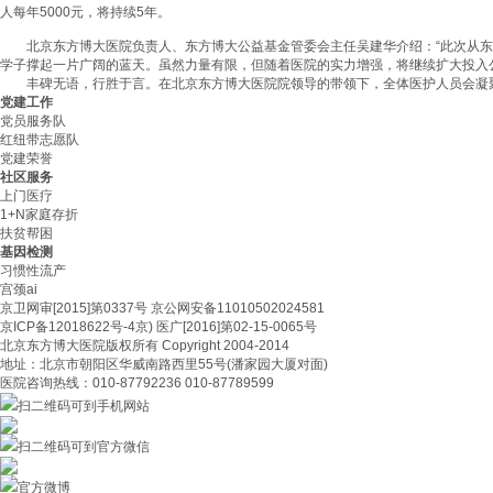
人每年5000元，将持续5年。
北京东方博大医院负责人、东方博大公益基金管委会主任吴建华介绍：“此次从东方
学子撑起一片广阔的蓝天。虽然力量有限，但随着医院的实力增强，将继续扩大投入
丰碑无语，行胜于言。在北京东方博大医院院领导的带领下，全体医护人员会凝聚
党建工作
党员服务队
红纽带志愿队
党建荣誉
社区服务
上门医疗
1+N家庭存折
扶贫帮困
基因检测
习惯性流产
宫颈ai
京卫网审[2015]第0337号 京公网安备11010502024581
京ICP备12018622号-4京) 医广[2016]第02-15-0065号
北京东方博大医院版权所有 Copyright 2004-2014
地址：北京市朝阳区华威南路西里55号(潘家园大厦对面)
医院咨询热线：010-87792236 010-87789599
扫二维码可到手机网站
扫二维码可到官方微信
官方微博