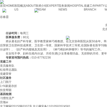
首页
HOME
医院概况
ABOUT
医师介绍
EXPERT
院务新闻
HOSPITAL
党建工作
PARTY
US
TREAM
NEWS
BRANCH
W
谷春霞
北京
北京东
出诊时间：
每周三
医事服务费：
80元
师从著名妇产科专家、医学教育家林巧稚教授。在北京协和医院从医50余年。率
后荣获卫生部科技成果奖、卫生部一等奖、国家科学技术三等奖;在国际著名医学刊物
分泌学》、《妇产科内窥镜及其应用》、《林巧稚妇科肿瘤学》等书的编写工作。
在女性不孕、妇科生殖内分泌、月经失调(少女青春期功血、无排卵的月经、更年
专家咨询预约热线：
010-87792236
党建工作
党员服务队
红纽带志愿队
党建荣誉
社区服务
上门医疗
1+N家庭存折
扶贫帮困
基因检测
习惯性流产
宫颈ai
京卫网审[2015]第0337号 京公网安备11010502024581