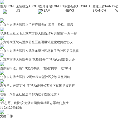
首页
HOME
医院概况
ABOUT
医师介绍
EXPERT
院务新闻
HOSPITAL
党建工作
PARTY
US
TREAM
NEWS
BRANCH
W
北京东方博大医院上门医疗服务的 项目、价格、流程、
华威西里社区＆北京东方博大医院结对共建暨“一对一帮
东方博大医院与潘家园社区签署区域化党建共建协议
北京东方博大医院＆武圣东里社区将联手为社区居民提供
北京东方博大医院开展“优质服务年”活动动员部署大会
潘家园街道开展“19党员奉献日”推进“两学一做”学习
北京东方博大医院12周年庆大型社区义诊公益活动
东方博大医院“红七月”活动走进松西社区贫困党员家庭
哇塞！为什么社区居民都为这个医院点赞？
“我志愿、我快乐”为潘家园街道社区志愿者们点赞！
共
1
页
10
条记录
党建工作