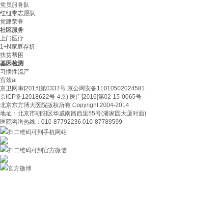
党员服务队
红纽带志愿队
党建荣誉
社区服务
上门医疗
1+N家庭存折
扶贫帮困
基因检测
习惯性流产
宫颈ai
京卫网审[2015]第0337号 京公网安备11010502024581
京ICP备12018622号-4京) 医广[2016]第02-15-0065号
北京东方博大医院版权所有 Copyright 2004-2014
地址：北京市朝阳区华威南路西里55号(潘家园大厦对面)
医院咨询热线：010-87792236 010-87789599
扫二维码可到手机网站
扫二维码可到官方微信
官方微博