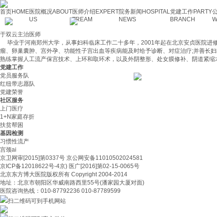
首页
HOME
医院概况
ABOUT
医师介绍
EXPERT
院务新闻
HOSPITAL
党建工作
PARTY
US
TREAM
NEWS
BRANCH
W
于双云主治医师
毕业于河南郑州大学，从事妇科临床工作二十多年，2001年起在北京安贞医院进修
瘤、卵巢囊肿、宫外孕、功能性子宫出血等疾病能及时给予诊断、对症治疗;并善长
熟练掌握人工流产保宫技术、上环和取环术，以及外阴整形、处女膜修补、阴道紧缩
党建工作
党员服务队
红纽带志愿队
党建荣誉
社区服务
上门医疗
1+N家庭存折
扶贫帮困
基因检测
习惯性流产
宫颈ai
京卫网审[2015]第0337号 京公网安备11010502024581
京ICP备12018622号-4京) 医广[2016]第02-15-0065号
北京东方博大医院版权所有 Copyright 2004-2014
地址：北京市朝阳区华威南路西里55号(潘家园大厦对面)
医院咨询热线：010-87792236 010-87789599
扫二维码可到手机网站