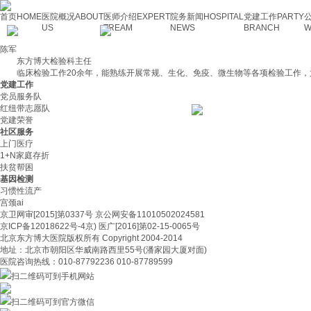
首页
HOME
医院概况
ABOUT
医师介绍
EXPERT
院务新闻
HOSPITAL
党建工作
PARTY
US
TREAM
NEWS
BRANCH
W
陈军
东方博大检验科主任
临床检验工作20余年，能熟练开展常规、生化、免疫、微生物等各项检验工作，
党建工作
党员服务队
红纽带志愿队
党建荣誉
社区服务
上门医疗
1+N家庭存折
扶贫帮困
基因检测
习惯性流产
宫颈ai
京卫网审[2015]第0337号 京公网安备11010502024581
京ICP备12018622号-4京) 医广[2016]第02-15-0065号
北京东方博大医院版权所有 Copyright 2004-2014
地址：北京市朝阳区华威南路西里55号(潘家园大厦对面)
医院咨询热线：010-87792236 010-87789599
扫二维码可到手机网站
扫二维码可到官方微信