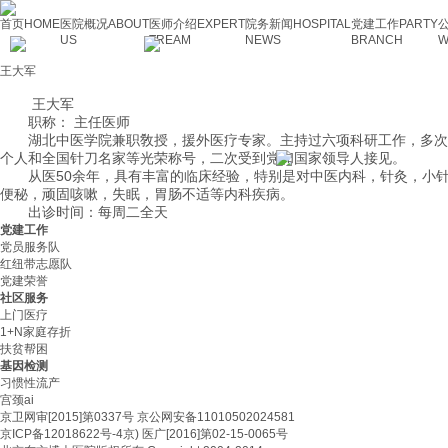
首页
HOME
医院概况
ABOUT
医师介绍
EXPERT
院务新闻
HOSPITAL
党建工作
PARTY
US
TREAM
NEWS
BRANCH
W
王大军
王大军
职称： 主任医师
湖北中医学院兼职敎授，援外医疗专家。主持过六项科研工作，多次获
个人和全国针刀名家等光荣称号，二次受到党和国家领导人接见。
从医50余年，具有丰富的临床经验，特别是对中医内科，针灸，小针
便秘，顽固咳嗽，失眠，胃肠不适等内科疾病。
出诊时间：每周二全天
党建工作
党员服务队
红纽带志愿队
党建荣誉
社区服务
上门医疗
1+N家庭存折
扶贫帮困
基因检测
习惯性流产
宫颈ai
京卫网审[2015]第0337号 京公网安备11010502024581
京ICP备12018622号-4京) 医广[2016]第02-15-0065号